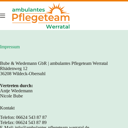
Zum
Inhalt
springen
Impressum
Bube & Wiedemann GbR | ambulantes Pflegeteam Werratal
Rhädenweg 12
36208 Wildeck-Obersuhl
Vertreten durch:
Antje Wiedemann
Nicole Bube
Kontakt
Telefon: 06624 543 87 87
Telefax: 06624 543 87 89
E-Mail: info@ambulantes-pflegeteam-werratal.de